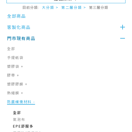
目前分類:
大分類 >
第二層分類 >
第三層分類
全部商品
客製化商品
門市現有商品
全部
手提紙袋
塑膠袋
+
膠帶
+
塑膠膠膜
+
熱縮膜
+
防震緩衝材料
-
全部
氣泡布
EPE舒服多