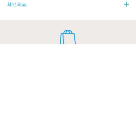
其他商品
電話 :(02)2221-6093
傳真 :(02)2223-5461
門市地址：新北市中和區中山路2段
604號
encore@ms11.hinet.net