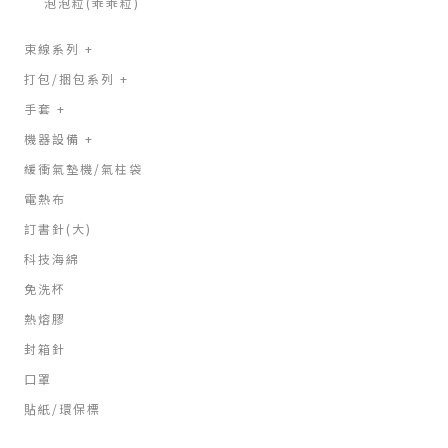
泡泡粒(乖乖粒)
束線系列
+
打包/捆包系列
+
手套
+
機器設備
+
緩衝氣墊機/氣柱袋
電熱布
訂書針(大)
科技海綿
免洗杯
熱熔膠
封箱針
口罩
貼紙/環保標