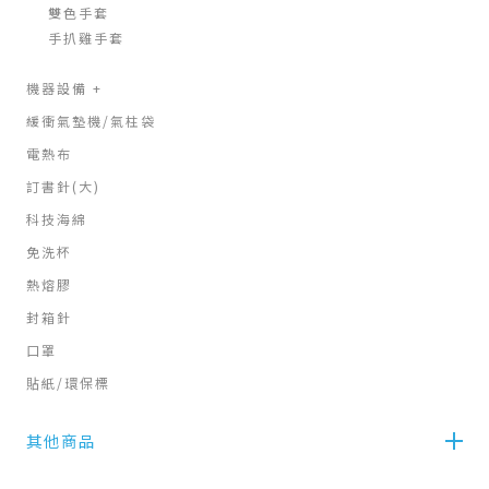
雙色手套
手扒雞手套
機器設備
+
緩衝氣墊機/氣柱袋
電熱布
訂書針(大)
科技海綿
免洗杯
熱熔膠
封箱針
口罩
貼紙/環保標
其他商品