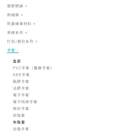
塑膠膠膜
+
熱縮膜
+
防震緩衝材料
+
束線系列
+
打包/捆包系列
+
手套
-
全部
PVC手套（醫療手套）
NBR手套
點膠手套
沾膠手套
電子手套
電子純棉手套
棉紗手套
矽指套
布指套
白龍手套