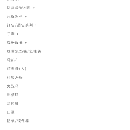
防震緩衝材料
+
束線系列
+
打包/捆包系列
+
手套
+
機器設備
+
緩衝氣墊機/氣柱袋
電熱布
訂書針(大)
科技海綿
免洗杯
熱熔膠
封箱針
口罩
貼紙/環保標