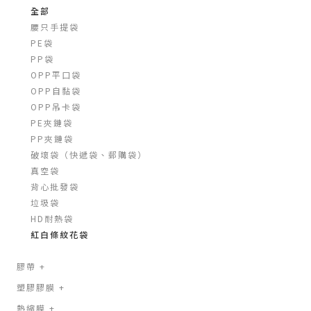
全部
腰只手提袋
PE袋
PP袋
OPP平口袋
OPP自黏袋
OPP吊卡袋
PE夾鏈袋
PP夾鏈袋
破壞袋（快遞袋、郵購袋）
真空袋
背心批發袋
垃圾袋
HD耐熱袋
紅白條紋花袋
膠帶
+
塑膠膠膜
+
熱縮膜
+