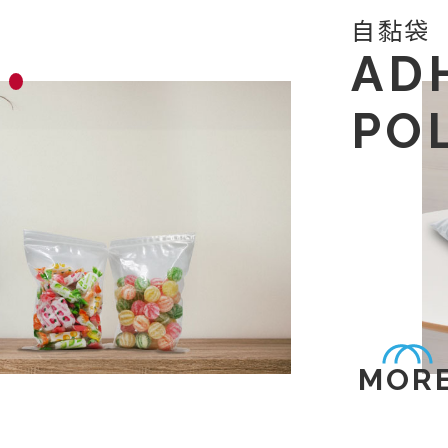
自黏袋
AD
PO
MOR