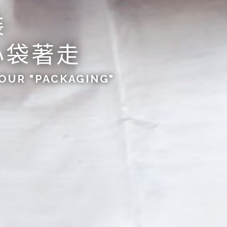
裝
心袋著走
OUR "PACKAGING"