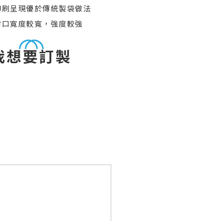
.印刷呈現優於傳統製袋做法
.封口寬度較寬，強度較強
我想要訂製