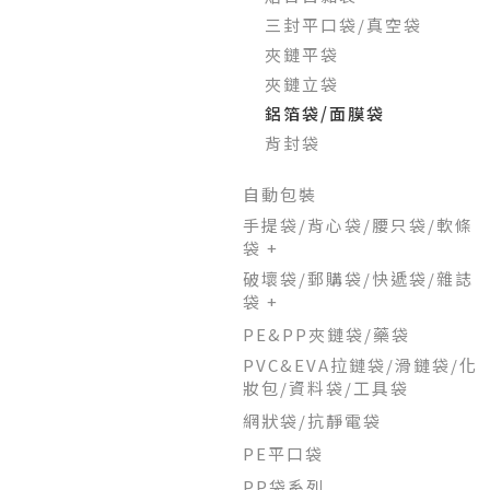
三封平口袋/真空袋
夾鏈平袋
夾鏈立袋
鋁箔袋/面膜袋
背封袋
自動包裝
手提袋/背心袋/腰只袋/軟條
袋 +
破壞袋/郵購袋/快遞袋/雜誌
袋 +
PE&PP夾鏈袋/藥袋
PVC&EVA拉鏈袋/滑鏈袋/化
妝包/資料袋/工具袋
網狀袋/抗靜電袋
PE平口袋
PP袋系列