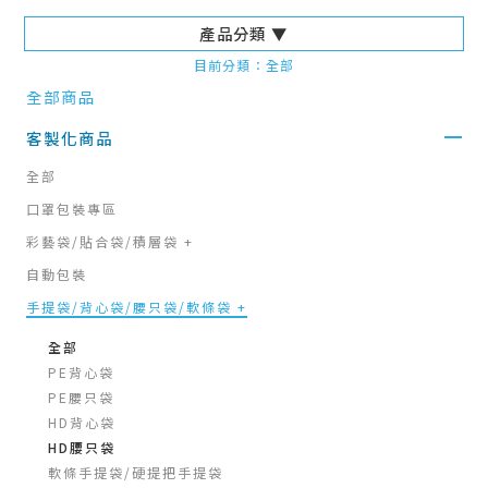
產品分類 ▼
目前分類：全部
全部商品
客製化商品
全部
口罩包裝專區
彩藝袋/貼合袋/積層袋 +
自動包裝
手提袋/背心袋/腰只袋/軟條袋 +
全部
PE背心袋
PE腰只袋
HD背心袋
HD腰只袋
軟條手提袋/硬提把手提袋