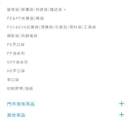
破壞袋/郵購袋/快遞袋/雜誌袋 +
PE&PP夾鏈袋/藥袋
PVC&EVA拉鏈袋/滑鏈袋/化妝包/資料袋/工具袋
網狀袋/抗靜電袋
PE平口袋
PP袋系列
OPP袋系列
HD平口袋
束口袋
印刷膠帶/貼紙
門市現有商品
其他商品