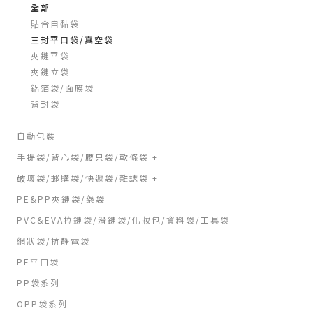
全部
貼合自黏袋
三封平口袋/真空袋
夾鏈平袋
夾鏈立袋
鋁箔袋/面膜袋
背封袋
自動包裝
手提袋/背心袋/腰只袋/軟條袋 +
破壞袋/郵購袋/快遞袋/雜誌袋 +
PE&PP夾鏈袋/藥袋
PVC&EVA拉鏈袋/滑鏈袋/化妝包/資料袋/工具袋
網狀袋/抗靜電袋
PE平口袋
PP袋系列
OPP袋系列