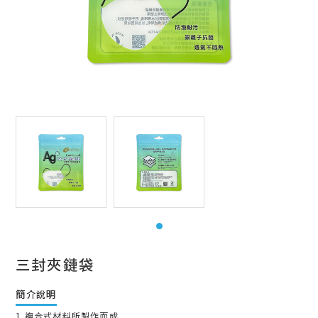
三封夾鏈袋
簡介說明
1.複合式材料所製作而成