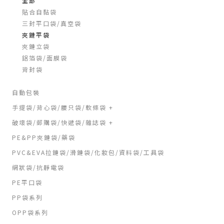
全部
貼合自黏袋
三封平口袋/真空袋
夾鏈平袋
夾鏈立袋
鋁箔袋/面膜袋
背封袋
自動包裝
手提袋/背心袋/腰只袋/軟條袋 +
破壞袋/郵購袋/快遞袋/雜誌袋 +
PE&PP夾鏈袋/藥袋
PVC&EVA拉鏈袋/滑鏈袋/化妝包/資料袋/工具袋
網狀袋/抗靜電袋
PE平口袋
PP袋系列
OPP袋系列